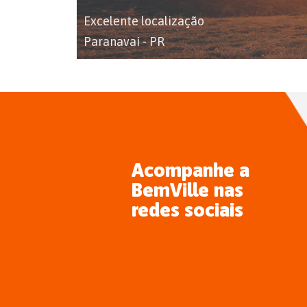
Excelente localização
Paranavaí - PR
Acompanhe a
BemVille nas
redes sociais