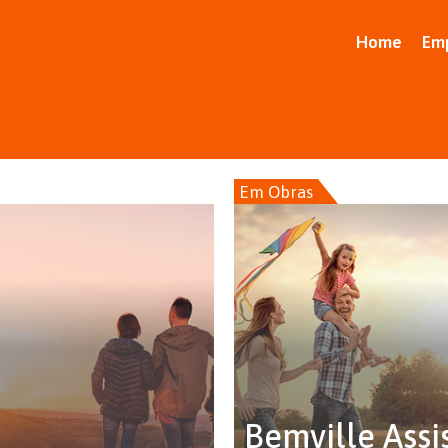
Home
Em
Em Obras
Bemville Assi