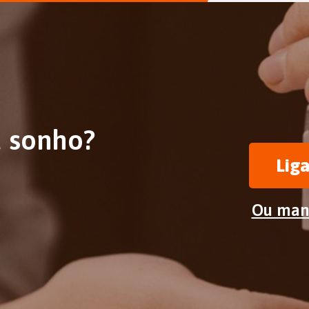
u sonho?
Lig
Ou man